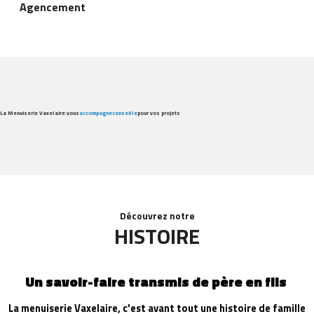
Agencement
La Menuiserie Vaxelaire vous
accompagne
conseille
pour vos projets
Découvrez notre
HISTOIRE
Un savoir-faire transmis de père en fils
La menuiserie Vaxelaire, c'est avant tout une histoire de famille