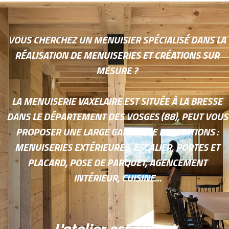
VOUS CHERCHEZ UN MENUISIER SPÉCIALISÉ DANS LA
RÉALISATION DE MENUISERIES ET CRÉATIONS SUR
MESURE ?
LA MENUISERIE VAXELAIRE EST SITUÉE À LA BRESSE
DANS LE DÉPARTEMENT DES VOSGES (88), PEUT VOUS
PROPOSER UNE LARGE GAMME DE PRESTATIONS :
MENUISERIES EXTÉRIEURES, ESCALIER, PORTES ET
PLACARD, POSE DE PARQUET, AGENCEMENT
INTÉRIEUR, CUISINE…
L'atelier est ouvert