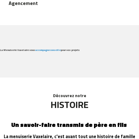
Agencement
La Menuiserie Vaxelaire vous
accompagne
conseille
pour vos projets
Découvrez notre
HISTOIRE
Un savoir-faire transmis de père en fils
La menuiserie Vaxelaire, c'est avant tout une histoire de famille