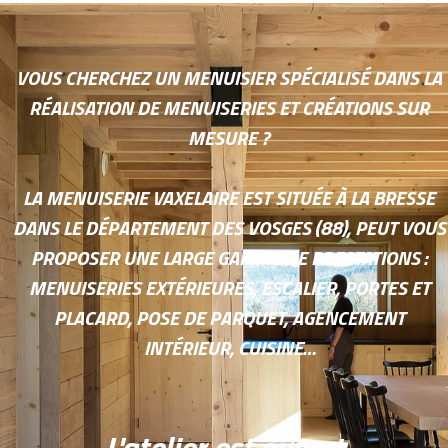
VOUS CHERCHEZ UN MENUISIER SPÉCIALISÉ DANS LA
RÉALISATION DE MENUISERIES ET CRÉATIONS SUR
MESURE ?
LA MENUISERIE VAXELAIRE EST SITUÉE À LA BRESSE
DANS LE DÉPARTEMENT DES VOSGES (88), PEUT VOUS
PROPOSER UNE LARGE GAMME DE PRESTATIONS :
MENUISERIES EXTÉRIEURES, ESCALIER, PORTES ET
PLACARD, POSE DE PARQUET, AGENCEMENT
INTÉRIEUR, CUISINE…
L'atelier est ouvert