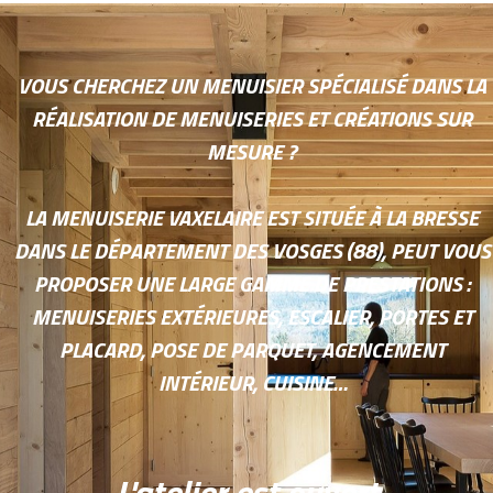
VOUS CHERCHEZ UN MENUISIER SPÉCIALISÉ DANS LA
RÉALISATION DE MENUISERIES ET CRÉATIONS SUR
MESURE ?
LA MENUISERIE VAXELAIRE EST SITUÉE À LA BRESSE
DANS LE DÉPARTEMENT DES VOSGES (88), PEUT VOUS
PROPOSER UNE LARGE GAMME DE PRESTATIONS :
MENUISERIES EXTÉRIEURES, ESCALIER, PORTES ET
PLACARD, POSE DE PARQUET, AGENCEMENT
INTÉRIEUR, CUISINE…
L'atelier est ouvert