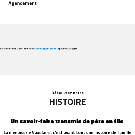
Agencement
La Menuiserie Vaxelaire vous
accompagne
conseille
pour vos projets
Découvrez notre
HISTOIRE
Un savoir-faire transmis de père en fils
La menuiserie Vaxelaire, c'est avant tout une histoire de famille