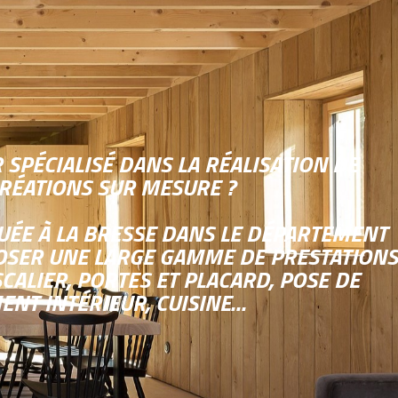
SPÉCIALISÉ DANS LA RÉALISATION DE
CRÉATIONS SUR MESURE ?
TUÉE À LA BRESSE DANS LE DÉPARTEMENT
POSER UNE LARGE GAMME DE PRESTATIONS
SCALIER, PORTES ET PLACARD, POSE DE
ENT INTÉRIEUR, CUISINE…