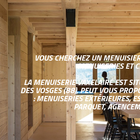
VOUS CHERCHEZ UN MENUISIER 
MENUISERIES ET 
LA MENUISERIE VAXELAIRE EST SI
DES VOSGES (88), PEUT VOUS PRO
: MENUISERIES EXTÉRIEURES, E
PARQUET, AGENCEM