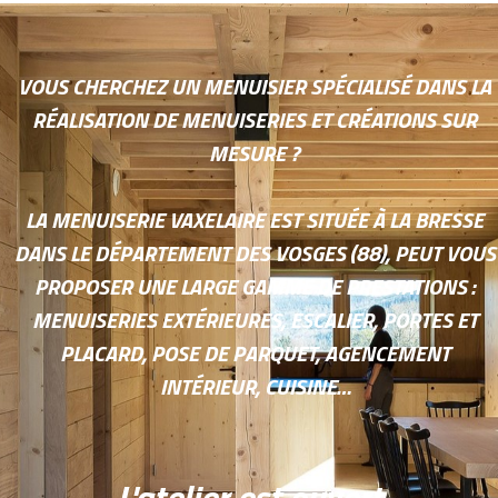
VOUS CHERCHEZ UN MENUISIER SPÉCIALISÉ DANS LA
RÉALISATION DE MENUISERIES ET CRÉATIONS SUR
MESURE ?
LA MENUISERIE VAXELAIRE EST SITUÉE À LA BRESSE
DANS LE DÉPARTEMENT DES VOSGES (88), PEUT VOUS
PROPOSER UNE LARGE GAMME DE PRESTATIONS :
MENUISERIES EXTÉRIEURES, ESCALIER, PORTES ET
PLACARD, POSE DE PARQUET, AGENCEMENT
INTÉRIEUR, CUISINE…
L'atelier est ouvert