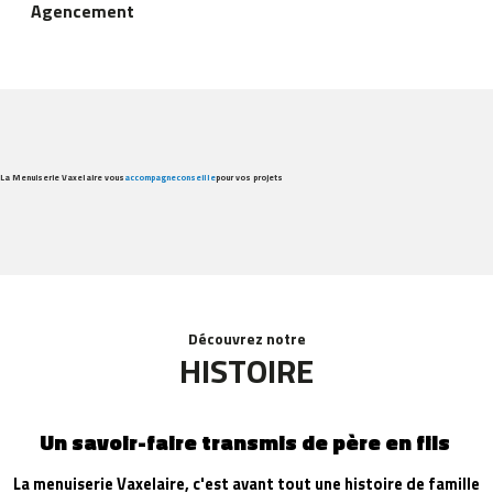
Agencement
La Menuiserie Vaxelaire vous
accompagne
conseille
pour vos projets
Découvrez notre
HISTOIRE
Un savoir-faire transmis de père en fils
La menuiserie Vaxelaire, c'est avant tout une histoire de famille