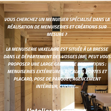
VOUS CHERCHEZ UN MENUISIER SPÉCIALISÉ DANS LA
RÉALISATION DE MENUISERIES ET CRÉATIONS SUR
MESURE ?
LA MENUISERIE VAXELAIRE EST SITUÉE À LA BRESSE
DANS LE DÉPARTEMENT DES VOSGES (88), PEUT VOUS
PROPOSER UNE LARGE GAMME DE PRESTATIONS :
MENUISERIES EXTÉRIEURES, ESCALIER, PORTES ET
PLACARD, POSE DE PARQUET, AGENCEMENT
INTÉRIEUR, CUISINE…
L'atelier est ouvert