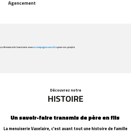
Agencement
La Menuiserie Vaxelaire vous
accompagne
conseille
pour vos projets
Découvrez notre
HISTOIRE
Un savoir-faire transmis de père en fils
La menuiserie Vaxelaire, c'est avant tout une histoire de famille