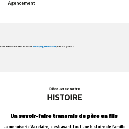
Agencement
La Menuiserie Vaxelaire vous
accompagne
conseille
pour vos projets
Découvrez notre
HISTOIRE
Un savoir-faire transmis de père en fils
La menuiserie Vaxelaire, c'est avant tout une histoire de famille