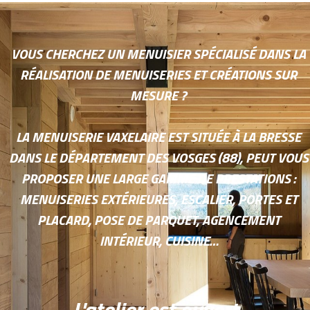
VOUS CHERCHEZ UN MENUISIER SPÉCIALISÉ DANS LA
RÉALISATION DE MENUISERIES ET CRÉATIONS SUR
MESURE ?
LA MENUISERIE VAXELAIRE EST SITUÉE À LA BRESSE
DANS LE DÉPARTEMENT DES VOSGES (88), PEUT VOUS
PROPOSER UNE LARGE GAMME DE PRESTATIONS :
MENUISERIES EXTÉRIEURES, ESCALIER, PORTES ET
PLACARD, POSE DE PARQUET, AGENCEMENT
INTÉRIEUR, CUISINE…
L'atelier est ouvert