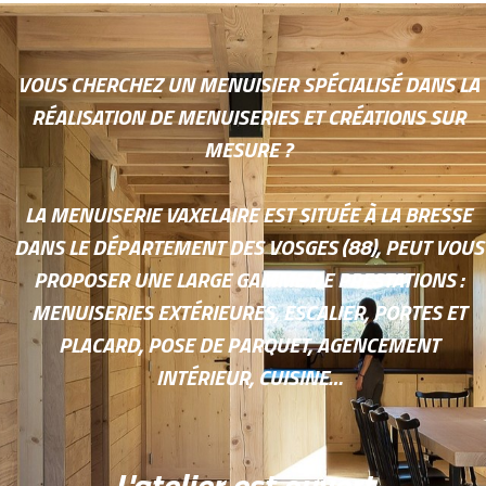
VOUS CHERCHEZ UN MENUISIER SPÉCIALISÉ DANS LA
RÉALISATION DE MENUISERIES ET CRÉATIONS SUR
MESURE ?
LA MENUISERIE VAXELAIRE EST SITUÉE À LA BRESSE
DANS LE DÉPARTEMENT DES VOSGES (88), PEUT VOUS
PROPOSER UNE LARGE GAMME DE PRESTATIONS :
MENUISERIES EXTÉRIEURES, ESCALIER, PORTES ET
PLACARD, POSE DE PARQUET, AGENCEMENT
INTÉRIEUR, CUISINE…
L'atelier est ouvert