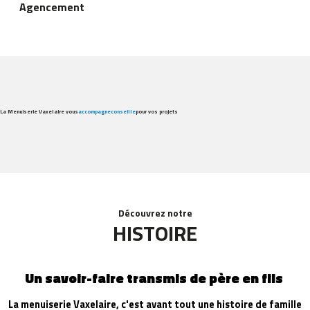
Agencement
La Menuiserie Vaxelaire vous
accompagne
conseille
pour vos projets
Découvrez notre
HISTOIRE
Un savoir-faire transmis de père en fils
La menuiserie Vaxelaire, c'est avant tout une histoire de famille