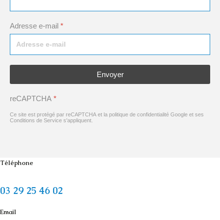
Adresse e-mail
*
Envoyer
reCAPTCHA
*
Ce site est protégé par reCAPTCHA et la politique de confidentialité
Google
et
ses
Conditions de Service
s'appliquent.
Téléphone
03 29 25 46 02
Email