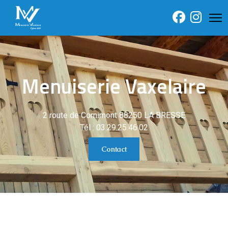
Menuiserie Vaxelaire
2 route de Cornimont 88250 LA BRESSE
Tél : 03.29.25.46.02
Contact