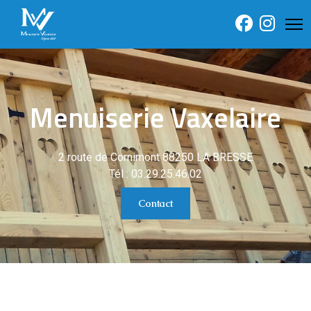
Menuiserie Vaxelaire
2 route de Cornimont 88250 LA BRESSE
Tél : 03.29.25.46.02
Contact